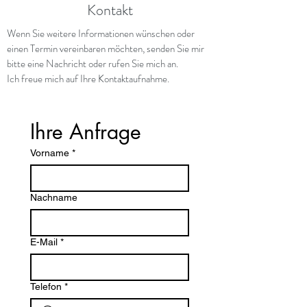
Kontakt
Wenn Sie weitere Informationen wünschen oder
einen Termin vereinbaren möchten, senden Sie mir
bitte eine Nachricht oder rufen Sie mich an.
Ich freue mich auf Ihre Kontaktaufnahme.
Ihre Anfrage
Vorname
*
Nachname
E-Mail
*
Telefon
*